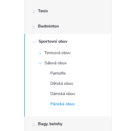
s
Tenis
t
Badminton
r
a
Sportovní obuv
Tenisová obuv
n
Sálová obuv
n
Pantofle
Dětská obuv
í
Dámská obuv
p
Pánská obuv
a
Bagy, batohy