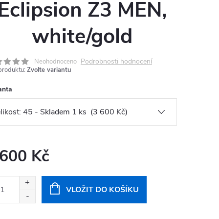
Eclipsion Z3 MEN,
white/gold
Podrobnosti hodnocení
Neohodnoceno
produktu:
Zvolte variantu
anta
 600 Kč
ná
:
VLOŽIT DO KOŠÍKU