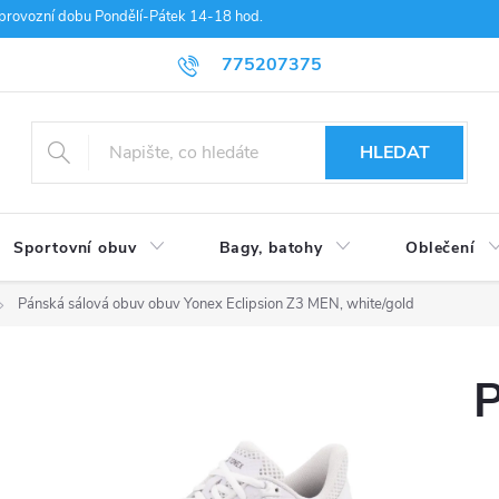
provozní dobu Pondělí-Pátek 14-18 hod.
775207375
HLEDAT
Sportovní obuv
Bagy, batohy
Oblečení
Pánská sálová obuv obuv Yonex Eclipsion Z3 MEN, white/gold
P