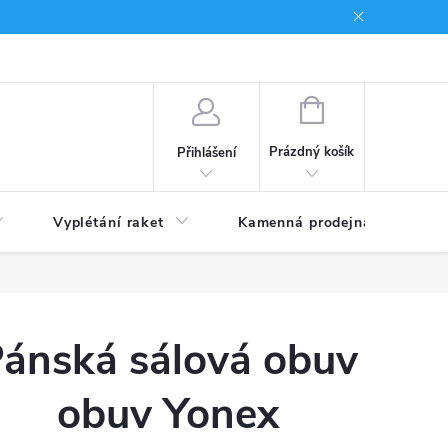
NÁKUPNÍ
KOŠÍK
Prázdný košík
Přihlášení
Vyplétání raket
Kamenná prodejna
Obc
ánská sálová obuv
obuv Yonex