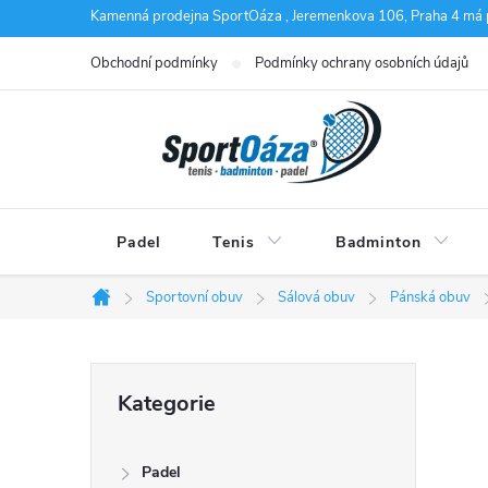
Přejít
Kamenná prodejna SportOáza , Jeremenkova 106, Praha 4 má 
na
Obchodní podmínky
Podmínky ochrany osobních údajů
obsah
Padel
Tenis
Badminton
Sportovní obuv
Sálová obuv
Pánská obuv
Domů
P
Přeskočit
Kategorie
kategorie
o
Padel