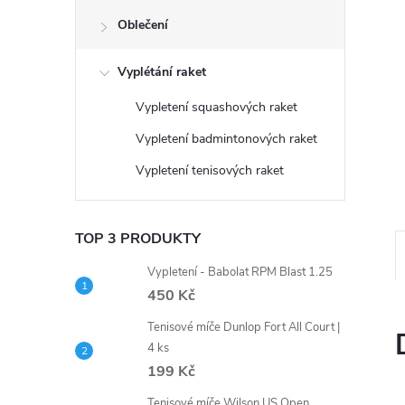
n
Oblečení
e
Vyplétání raket
l
Vypletení squashových raket
Vypletení badmintonových raket
Vypletení tenisových raket
TOP 3 PRODUKTY
Vypletení - Babolat RPM Blast 1.25
450 Kč
Tenisové míče Dunlop Fort All Court |
4 ks
199 Kč
Tenisové míče Wilson US Open