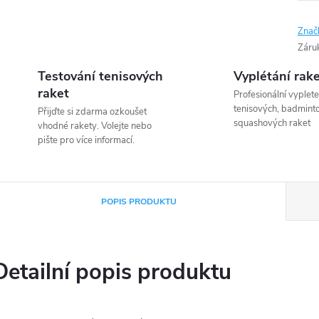
Znač
Záru
Testování tenisových
Vyplétání rak
raket
Profesionální vyplete
tenisových, badmint
Přijďte si zdarma ozkoušet
squashových raket
vhodné rakety. Volejte nebo
pište pro více informací.
POPIS PRODUKTU
Detailní popis produktu