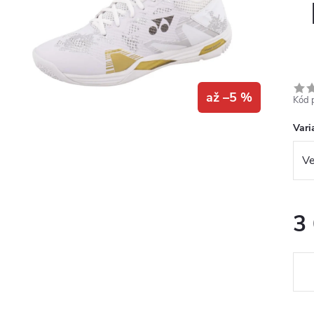
až –5 %
Kód 
Vari
3
Měr
cena