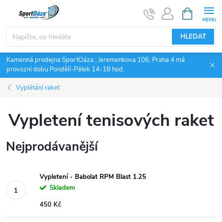
Přejít
NÁKUPNÍ
KOŠÍK
na
obsah
HLEDAT
Kamenná prodejna SportOáza , Jeremenkova 106, Praha 4 má
provozní dobu Pondělí-Pátek 14-18 hod.
Vyplétání raket
Vypletení tenisových raket
Nejprodávanější
Vypletení - Babolat RPM Blast 1.25
Skladem
450 Kč