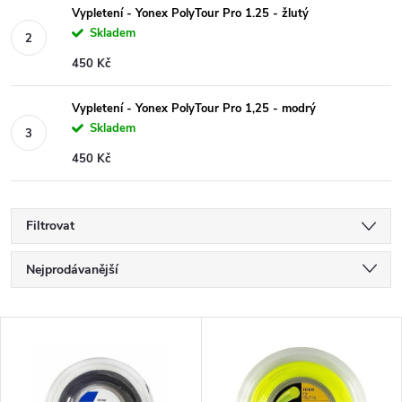
Vypletení - Yonex PolyTour Pro 1.25 - žlutý
Skladem
450 Kč
Vypletení - Yonex PolyTour Pro 1,25 - modrý
Skladem
450 Kč
Filtrovat
Ř
Nejprodávanější
a
Nejlevnější
V
Nejdražší
z
ý
Abecedně