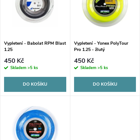
e
p
n
i
í
s
p
Vypletení - Babolat RPM Blast
Vypletení - Yonex PolyTour
1.25
Pro 1.25 - žlutý
p
r
450 Kč
450 Kč
r
Skladem
>5 ks
Skladem
>5 ks
o
o
DO KOŠÍKU
DO KOŠÍKU
d
d
u
u
k
k