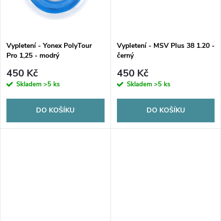
t
t
ů
ů
Vypletení - Yonex PolyTour
Vypletení - MSV Plus 38 1.20 -
Pro 1,25 - modrý
černý
450 Kč
450 Kč
Skladem
>5 ks
Skladem
>5 ks
DO KOŠÍKU
DO KOŠÍKU