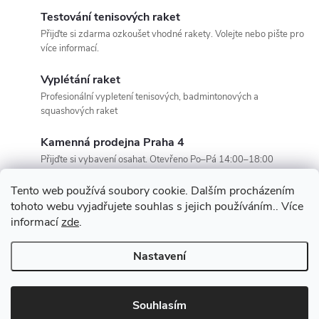
d
á
Testování tenisových raket
a
n
Přijďte si zdarma ozkoušet vhodné rakety. Volejte nebo pište pro
více informací.
k
c
o
Vyplétání raket
í
v
Profesionální vypletení tenisových, badmintonových a
squashových raket
á
p
n
Kamenná prodejna Praha 4
r
í
Přijďte si vybavení osahat. Otevřeno Po–Pá 14:00–18:00
v
Tento web používá soubory cookie. Dalším procházením
k
tohoto webu vyjadřujete souhlas s jejich používáním.. Více
informací
zde
.
y
Z
Nastavení
v
Copyright 2026
SportOáza
. Všechna práva vyhrazena.
Upravit nastavení
á
cookies
ý
Souhlasím
Vytvořil Shoptet