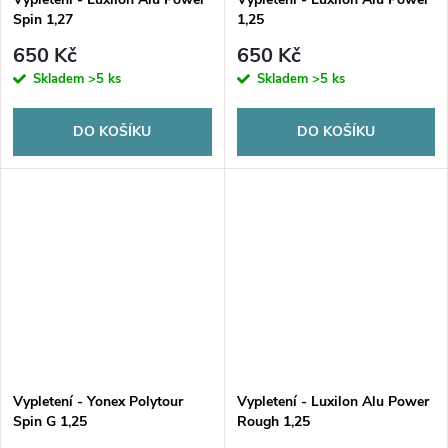
Spin 1,27
1,25
650 Kč
650 Kč
Skladem
>5 ks
Skladem
>5 ks
DO KOŠÍKU
DO KOŠÍKU
Vypletení - Yonex Polytour
Vypletení - Luxilon Alu Power
Spin G 1,25
Rough 1,25