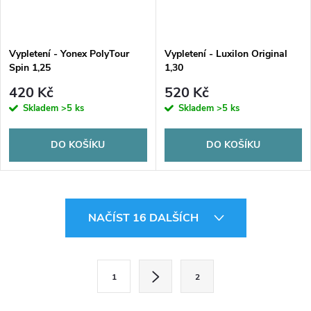
Vypletení - Yonex PolyTour
Vypletení - Luxilon Original
Spin 1,25
1,30
420 Kč
520 Kč
Skladem
>5 ks
Skladem
>5 ks
DO KOŠÍKU
DO KOŠÍKU
O
NAČÍST 16 DALŠÍCH
v
l
S
1
2
t
á
r