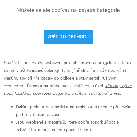
Můžete se ale podívat na ostatní kategorie.
ZPĚT DO OBCHODU
Součástí sportovního vybavení pro tak náročnou hru, jakou je tenis,
by měly být
tenisové čelenky
. Ty mají především za úkol zabránit
vlasům, aby při hře padaly do obličeje a staly se tak rušivým
elementem.
Čelenka na tenis
má ale ještě jeden úkol.
Vhodný výběr
dodá každému sportovci elegantní, a přitom sportovní vzhled.
Dalším prvkem jsou
potítka na tenis
, která oceníte především
při hře v teplém počasí.
Jsou vyrobené z materiálů, které dobře absorbují pot a
zabrání tak nepříjemnému pocení rukou.