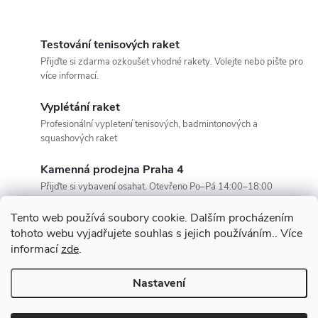
Testování tenisových raket
Přijďte si zdarma ozkoušet vhodné rakety. Volejte nebo pište pro
více informací.
Vyplétání raket
Profesionální vypletení tenisových, badmintonových a
squashových raket
Kamenná prodejna Praha 4
Přijďte si vybavení osahat. Otevřeno Po–Pá 14:00–18:00
Tento web používá soubory cookie. Dalším procházením
tohoto webu vyjadřujete souhlas s jejich používáním.. Více
informací
zde
.
Z
Nastavení
Copyright 2026
SportOáza
. Všechna práva vyhrazena.
Upravit nastavení
cookies