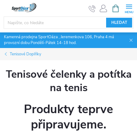
Přejít
NÁKUPNÍ
KOŠÍK
na
obsah
HLEDAT
Kamenná prodejna SportOáza , Jeremenkova 106, Praha 4 má
provozní dobu Pondělí-Pátek 14-18 hod.
Tenisové Doplňky
Tenisové čelenky a potítka
na tenis
Produkty teprve
připravujeme.