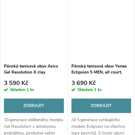
měkký, ale dostatečně pevný i
díky zesílenému lemu kolem...
Pánská tenisová obuv Asics
Pánská tenisová obuv Yonex
Gel Resolution X clay
Eclipsion 5 MEN, all court,
tango/red
3 590 Kč
3 690 Kč
Skladem
1 ks
Skladem
1 ks
ZOBRAZIT
ZOBRAZIT
10.generace oblíbeného modelu
Již 5.generace vynikajícího
Gel Resolution s antukovou
modelu Eclipsion na všechny
podrážkou, poskytne vašim
typy povrchů. S touto obuví