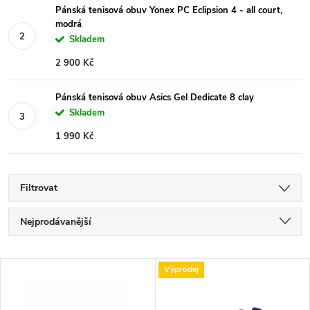
Pánská tenisová obuv Yonex PC Eclipsion 4 - all court,
modrá
Skladem
2 900 Kč
Pánská tenisová obuv Asics Gel Dedicate 8 clay
Skladem
1 990 Kč
Filtrovat
Ř
Nejprodávanější
a
Nejlevnější
V
Výprodej
Nejdražší
z
ý
Abecedně