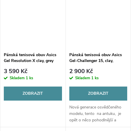
Pánská tenisová obuv Asics
Pánská tenisová obuv Asics
Gel Resolution X clay, grey
Gel-Challenger 15, clay,
blue/pistachio
ironclad/grey blue
3 590 Kč
2 900 Kč
Skladem
1 ks
Skladem
1 ks
ZOBRAZIT
ZOBRAZIT
Nová generace osvědčeného
modelu, tento na antuku, je
opět o něco pohodlnější a
stabilnější. Svršek obuvi je