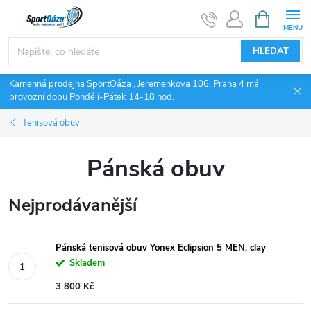
Přejít
NÁKUPNÍ
KOŠÍK
na
obsah
HLEDAT
Kamenná prodejna SportOáza , Jeremenkova 106, Praha 4 má
provozní dobu Pondělí-Pátek 14-18 hod.
Tenisová obuv
Pánská obuv
Nejprodávanější
Pánská tenisová obuv Yonex Eclipsion 5 MEN, clay
Skladem
3 800 Kč