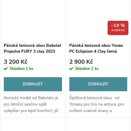
–19 %
3 590 Kč
Pánská tenisová obuv Babolat
Pánská tenisová obuv Yonex
Propulse FURY 3 clay 2023
PC Eclipsion 4 Clay černá
3 200 Kč
2 900 Kč
Skladem
1 ks
Skladem
1 ks
ZOBRAZIT
ZOBRAZIT
Ikonický model od Babolatu je
Špičková tenisová obuv od
pro letošní sezónu opět
Yonexu pro hru na antuce, pro
vylepšen pro lepší komfort, již
snížení svalové únavy a
tradičně v kooperaci se
pohlcování nárazů. Úžasně
světoznámou firmou Michelin.
měkké, pohodlné a lehké boty i
pro tu nejagresivnější hru!