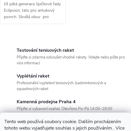
Již pátá generace špičkové řady
Eclipsion, tato pro antukový
povrch. Skvělá obuv pro
pokročilé a výkonnostní hráče,
ale i pro amatéry, kteří chtějí pro
sebe to...
O
v
Testování tenisových raket
Přijďte si zdarma ozkoušet vhodné rakety. Volejte nebo pište pro
l
více informací.
á
Vyplétání raket
Profesionální vypletení tenisových, badmintonových a
d
squashových raket
a
Kamenná prodejna Praha 4
c
Přijďte si vybavení osahat. Otevřeno Po–Pá 14:00–18:00
í
Tento web používá soubory cookie. Dalším procházením
tohoto webu vyjadřujete souhlas s jejich používáním.. Více