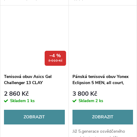
nohám maximum stability a
hrají i profesionální hráči na
pohodlí po celou dobu
okruhu a denně oceňují její
tenisového zápasu či tréninku.
stabilitu a komfort.
–4 %
3 010 Kč
Tenisová obuv Asics Gel
Pánská tenisová obuv Yonex
Challenger 13 CLAY
Eclipsion 5 MEN, all court,
blue/white
2 860 Kč
3 800 Kč
Skladem
1 ks
Skladem
2 ks
ZOBRAZIT
ZOBRAZIT
Již 5.generace osvědčeného