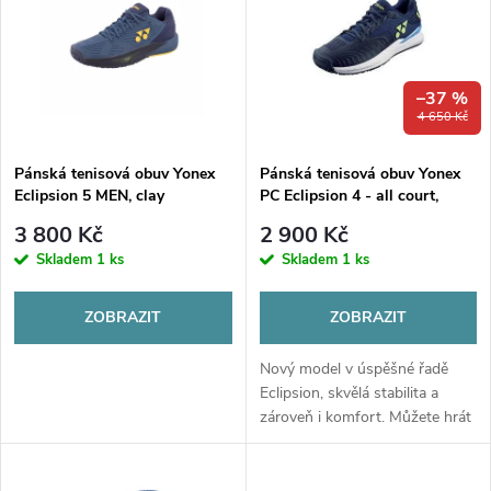
e
p
n
i
–37 %
í
4 650 Kč
s
p
Pánská tenisová obuv Yonex
Pánská tenisová obuv Yonex
Eclipsion 5 MEN, clay
PC Eclipsion 4 - all court,
p
modrá
r
3 800 Kč
2 900 Kč
r
Skladem
1 ks
Skladem
1 ks
o
o
ZOBRAZIT
ZOBRAZIT
d
d
Nový model v úspěšné řadě
u
Eclipsion, skvělá stabilita a
zároveň i komfort. Můžete hrát
u
na všech površích a spolehnout
k
se vždy na tuto obuv s
atraktivním designem.