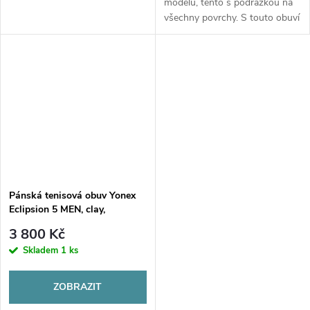
modelu, tento s podrážkou na
všechny povrchy. S touto obuví
hrají i hráči na profesionálních
okruzích ATP a denně oceňují
její komfort a stabilitu.
Pánská tenisová obuv Yonex
Eclipsion 5 MEN, clay,
silver/orange
3 800 Kč
Skladem
1 ks
ZOBRAZIT