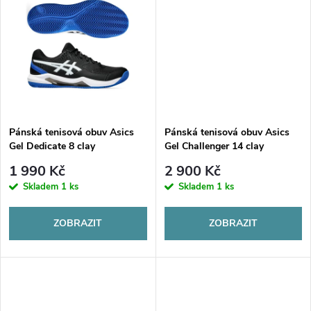
k
t
t
ů
ů
Pánská tenisová obuv Asics
Pánská tenisová obuv Asics
Gel Dedicate 8 clay
Gel Challenger 14 clay
1 990 Kč
2 900 Kč
Skladem
1 ks
Skladem
1 ks
ZOBRAZIT
ZOBRAZIT