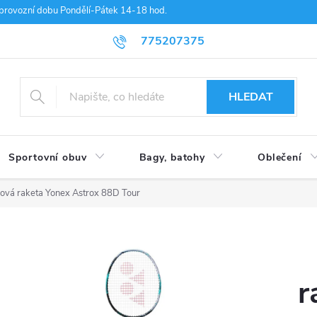
provozní dobu Pondělí-Pátek 14-18 hod.
775207375
HLEDAT
Sportovní obuv
Bagy, batohy
Oblečení
ová raketa Yonex Astrox 88D Tour
r