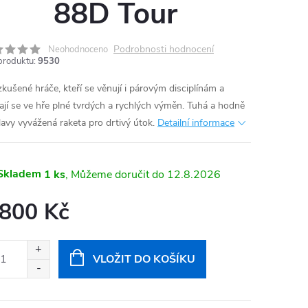
88D Tour
Podrobnosti hodnocení
Neohodnoceno
produktu:
9530
zkušené hráče, kteří se věnují i párovým disciplínám a
ají se ve hře plné tvrdých a rychlých výměn. Tuhá a hodně
lavy vyvážená raketa pro drtivý útok.
Detailní informace
Skladem
1 ks
12.8.2026
 800 Kč
ná
:
VLOŽIT DO KOŠÍKU