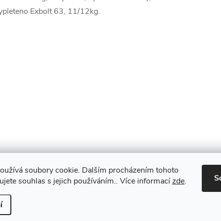
ypleteno Exbolt 63, 11/12kg.
oužívá soubory cookie. Dalším procházením tohoto
S
jete souhlas s jejich používáním.. Více informací
zde
.
 nastavení cookies
í