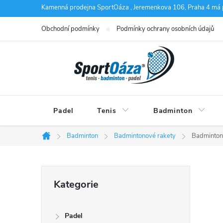
Přejít
Kamenná prodejna SportOáza , Jeremenkova 106, Praha 4 má 
na
Obchodní podmínky
Podmínky ochrany osobních údajů
obsah
Padel
Tenis
Badminton
Badminton
Badmintonové rakety
Badminton
Domů
P
Přeskočit
Kategorie
kategorie
o
Padel