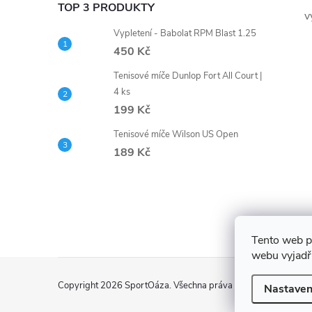
TOP 3 PRODUKTY
v
Vypletení - Babolat RPM Blast 1.25
450 Kč
Tenisové míče Dunlop Fort All Court |
4 ks
199 Kč
Tenisové míče Wilson US Open
189 Kč
Tento web p
webu vyjadřu
Z
Copyright 2026
SportOáza
. Všechna práva vyhrazena.
Upravit
Nastaven
á