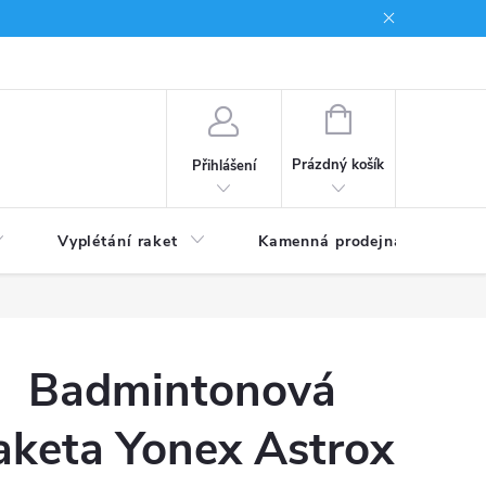
NÁKUPNÍ
KOŠÍK
Prázdný košík
Přihlášení
Vyplétání raket
Kamenná prodejna
Obc
Badmintonová
aketa Yonex Astrox