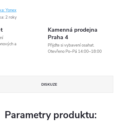
ka:
Yonex
ka
:
2 roky
et
Kamenná prodejna
Praha 4
ní
onových a
Přijďte si vybavení osahat.
Otevřeno Po–Pá 14:00–18:00
DISKUZE
Parametry produktu: