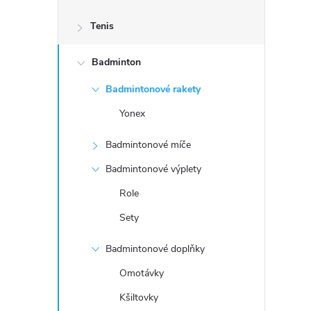
s
Tenis
t
Badminton
r
Badmintonové rakety
a
Yonex
n
Badmintonové míče
n
Badmintonové výplety
Role
í
Sety
p
Badmintonové doplňky
a
Omotávky
Kšiltovky