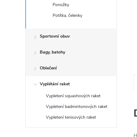
n
Ponožky
e
Potítka, čelenky
l
Sportovní obuv
Bagy, batohy
Oblečení
Vyplétání raket
Vypletení squashových raket
Vypletení badmintonových raket
Vypletení tenisových raket
H