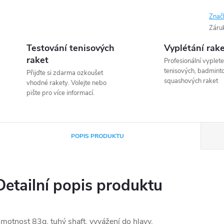
Znač
Záru
Testování tenisových
Vyplétání rak
raket
Profesionální vyplete
tenisových, badmint
Přijďte si zdarma ozkoušet
squashových raket
vhodné rakety. Volejte nebo
pište pro více informací.
POPIS PRODUKTU
Detailní popis produktu
motnost 83g, tuhý shaft, vyvážení do hlavy,