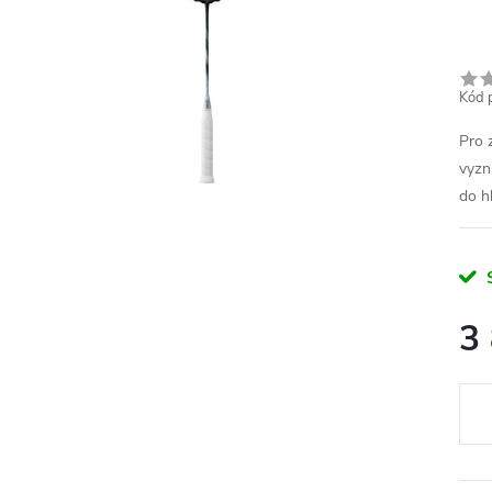
Kód 
Pro 
vyzn
do h
3
Měr
cena