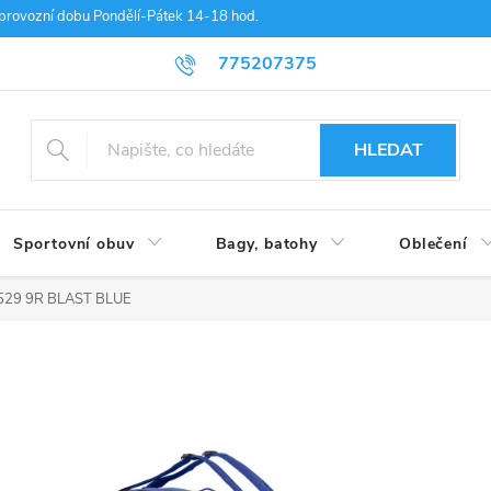
provozní dobu Pondělí-Pátek 14-18 hod.
775207375
HLEDAT
Sportovní obuv
Bagy, batohy
Oblečení
2529 9R BLAST BLUE