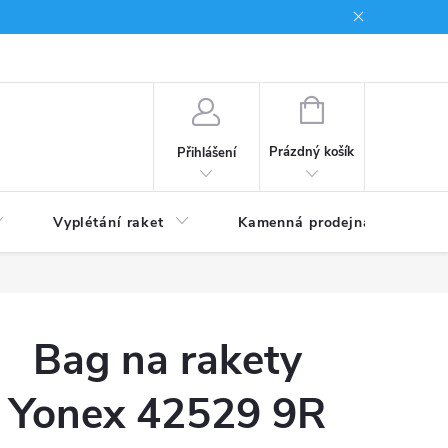
NÁKUPNÍ
KOŠÍK
Prázdný košík
Přihlášení
Vyplétání raket
Kamenná prodejna
Obc
Bag na rakety
Yonex 42529 9R