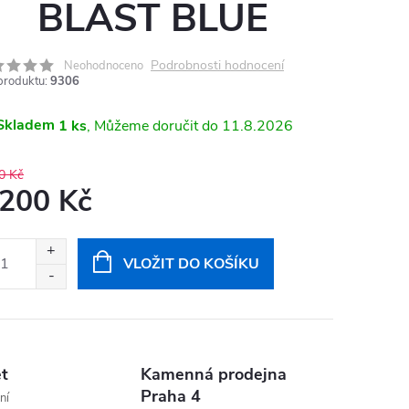
BLAST BLUE
Podrobnosti hodnocení
Neohodnoceno
produktu:
9306
Skladem
1 ks
11.8.2026
0 Kč
 200 Kč
ná
:
VLOŽIT DO KOŠÍKU
et
Kamenná prodejna
Praha 4
ní