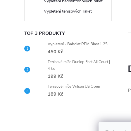
n
Vypletení badmintonových raket
Vypletení tenisových raket
e
l
TOP 3 PRODUKTY
Vypletení - Babolat RPM Blast 1.25
450 Kč
Tenisové míče Dunlop Fort All Court |
4 ks
199 Kč
Tenisové míče Wilson US Open
P
189 Kč