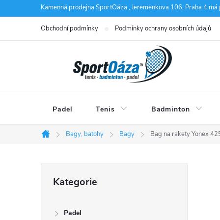
Přejít
Kamenná prodejna SportOáza , Jeremenkova 106, Praha 4 má 
na
Obchodní podmínky
Podmínky ochrany osobních údajů
obsah
Padel
Tenis
Badminton
Bagy, batohy
Bagy
Bag na rakety Yonex 4
Domů
P
Přeskočit
Kategorie
kategorie
o
Padel