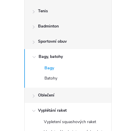
s
Tenis
t
Badminton
r
a
Sportovní obuv
n
Bagy, batohy
Bagy
n
Batohy
í
Oblečení
p
Vyplétání raket
a
Vypletení squashových raket