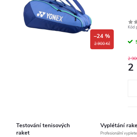
Kód 
–24 %
2 900 Kč
2 90
2
Měr
cena
Testování tenisových
Vyplétání rak
raket
Profesionální vyplete