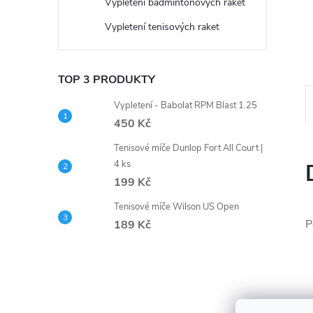
n
Vypletení badmintonových raket
Vypletení tenisových raket
e
l
TOP 3 PRODUKTY
Vypletení - Babolat RPM Blast 1.25
450 Kč
Tenisové míče Dunlop Fort All Court |
4 ks
199 Kč
Tenisové míče Wilson US Open
P
189 Kč