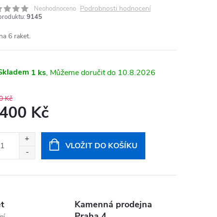
Podrobnosti hodnocení
Neohodnoceno
produktu:
9145
na 6 raket.
Skladem
1 ks
10.8.2026
0 Kč
 400 Kč
ná
:
VLOŽIT DO KOŠÍKU
et
Kamenná prodejna
Praha 4