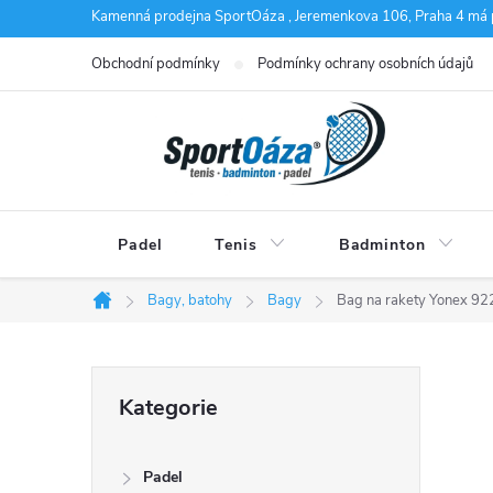
Přejít
Kamenná prodejna SportOáza , Jeremenkova 106, Praha 4 má 
na
Obchodní podmínky
Podmínky ochrany osobních údajů
obsah
Padel
Tenis
Badminton
Bagy, batohy
Bagy
Bag na rakety Yonex 9
Domů
P
Přeskočit
Kategorie
kategorie
o
Padel