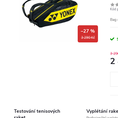
Kód 
Bag 
–27 %
3 290 Kč
3 29
2
Měr
cena
Testování tenisových
Vyplétání rak
raket