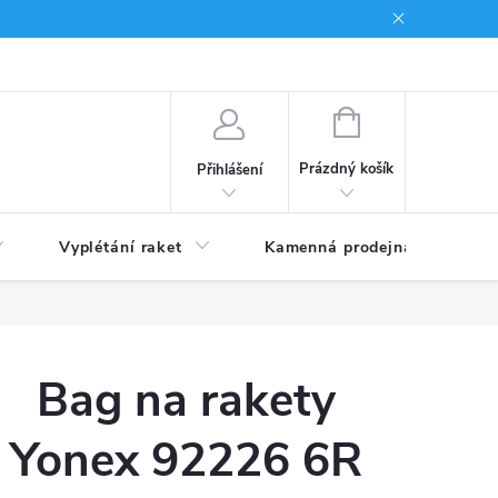
NÁKUPNÍ
KOŠÍK
Prázdný košík
Přihlášení
Vyplétání raket
Kamenná prodejna
Obc
Bag na rakety
Yonex 92226 6R