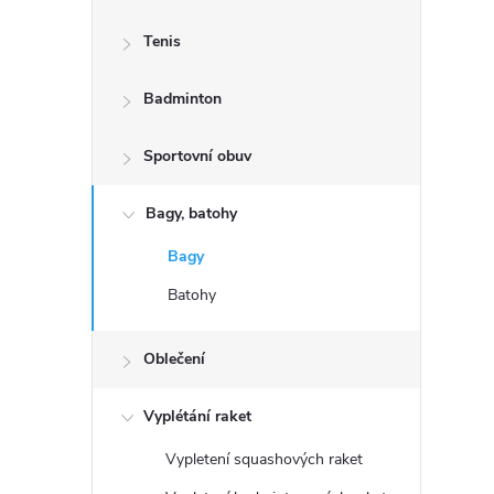
s
Tenis
t
Badminton
r
a
Sportovní obuv
n
Bagy, batohy
Bagy
n
Batohy
í
Oblečení
p
Vyplétání raket
a
Vypletení squashových raket