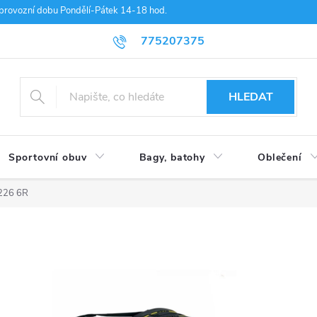
provozní dobu Pondělí-Pátek 14-18 hod.
775207375
HLEDAT
Sportovní obuv
Bagy, batohy
Oblečení
2226 6R