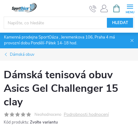
Přejít
NÁKUPNÍ
KOŠÍK
na
obsah
HLEDAT
Kamenná prodejna SportOáza , Jeremenkova 106, Praha 4 má
provozní dobu Pondělí-Pátek 14-18 hod.
Dámská obuv
Dámská tenisová obuv
Asics Gel Challenger 15
clay
Podrobnosti hodnocení
Neohodnoceno
Kód produktu:
Zvolte variantu