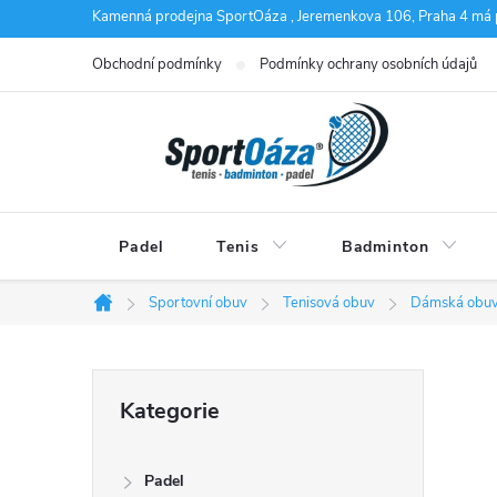
Přejít
Kamenná prodejna SportOáza , Jeremenkova 106, Praha 4 má 
na
Obchodní podmínky
Podmínky ochrany osobních údajů
obsah
Padel
Tenis
Badminton
Sportovní obuv
Tenisová obuv
Dámská obu
Domů
P
Přeskočit
Kategorie
kategorie
o
Padel