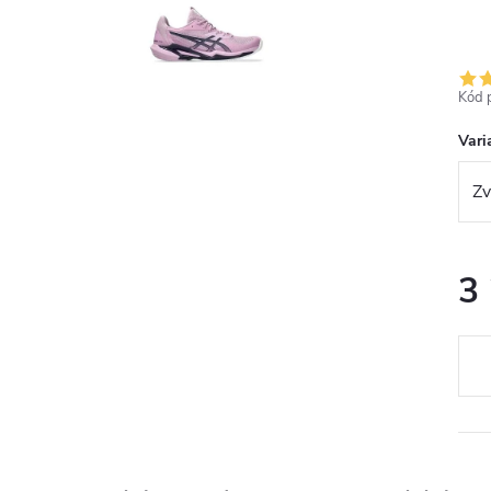
Kód 
Vari
3
Měr
cena