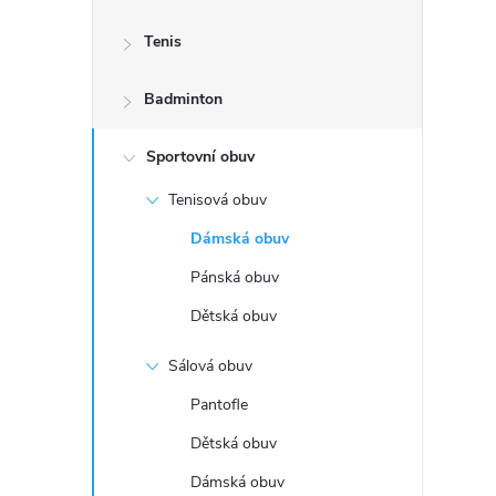
s
Tenis
t
Badminton
r
a
Sportovní obuv
Tenisová obuv
n
Dámská obuv
n
Pánská obuv
Dětská obuv
í
Sálová obuv
p
Pantofle
a
Dětská obuv
Dámská obuv