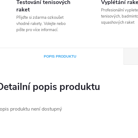
Testování tenisových
Vyplétání rak
raket
Profesionální vyplete
tenisových, badmint
Přijďte si zdarma ozkoušet
squashových raket
vhodné rakety. Volejte nebo
pište pro více informací.
POPIS PRODUKTU
Detailní popis produktu
opis produktu není dostupný