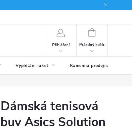
NÁKUPNÍ
KOŠÍK
Prázdný košík
Přihlášení
Vyplétání raket
Kamenná prodejna
Obc
Dámská tenisová
buv Asics Solution