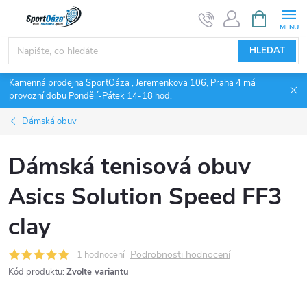
Přejít
NÁKUPNÍ
KOŠÍK
na
obsah
HLEDAT
Kamenná prodejna SportOáza , Jeremenkova 106, Praha 4 má
provozní dobu Pondělí-Pátek 14-18 hod.
Dámská obuv
Dámská tenisová obuv
Asics Solution Speed FF3
clay
Podrobnosti hodnocení
1 hodnocení
Kód produktu:
Zvolte variantu