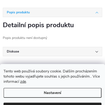
Popis produktu
Detailní popis produktu
Popis produktu není dostupný
Diskuse
Tento web používá soubory cookie. Dalším procházením
tohoto webu vyjadřujete souhlas s jejich používáním.. Více
informací
zde
.
Z
Nastavení
Copyright 2026
SportOáza
. Všechna práva vyhrazena.
Upravit nastavení
á
cookies