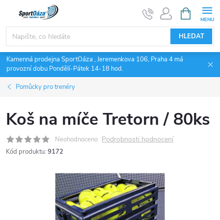
Přejít
NÁKUPNÍ
KOŠÍK
na
obsah
HLEDAT
Kamenná prodejna SportOáza , Jeremenkova 106, Praha 4 má
provozní dobu Pondělí-Pátek 14-18 hod.
Pomůcky pro trenéry
Koš na míče Tretorn / 80ks
Podrobnosti hodnocení
Neohodnoceno
Kód produktu:
9172