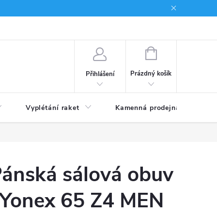
NÁKUPNÍ
KOŠÍK
Prázdný košík
Přihlášení
Vyplétání raket
Kamenná prodejna
Obc
ánská sálová obuv
Yonex 65 Z4 MEN