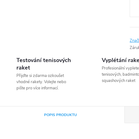
cena
Znač
Záru
Testování tenisových
Vyplétání rak
raket
Profesionální vyplete
tenisových, badmint
Přijďte si zdarma ozkoušet
squashových raket
vhodné rakety. Volejte nebo
pište pro více informací.
POPIS PRODUKTU