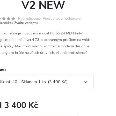
V2 NEW
Podrobnosti hodnocení
Neohodnoceno
produktu:
Zvolte variantu
r, konečně je inovovaný model PC 65 Z4 MEN tady!
gnem připomíná verzi Z3, s ochranným prošitím na vnitřní
ně špičky. Maximální výkon, komfort a moderní design je
upný pro hráče na všech úrovních, včetně profesionálů.
anta
d
3 400 Kč
ná