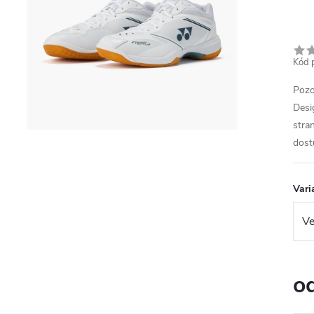
Kód 
Pozo
Desi
stra
dost
Vari
o
Měr