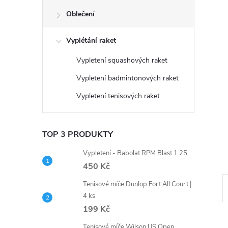
n
Oblečení
e
Vyplétání raket
l
Vypletení squashových raket
Vypletení badmintonových raket
Vypletení tenisových raket
TOP 3 PRODUKTY
Vypletení - Babolat RPM Blast 1.25
450 Kč
Tenisové míče Dunlop Fort All Court |
4 ks
199 Kč
Tenisové míče Wilson US Open