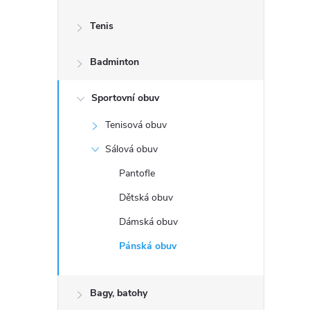
s
Tenis
t
Badminton
r
a
Sportovní obuv
Tenisová obuv
n
Sálová obuv
n
Pantofle
Dětská obuv
í
Dámská obuv
p
Pánská obuv
a
Bagy, batohy