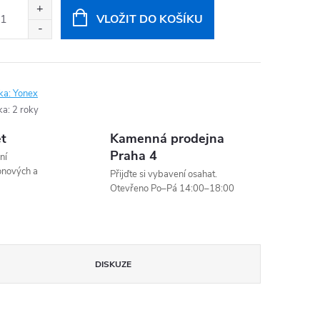
:
VLOŽIT DO KOŠÍKU
ka:
Yonex
ka
:
2 roky
et
Kamenná prodejna
Praha 4
ní
onových a
Přijďte si vybavení osahat.
Otevřeno Po–Pá 14:00–18:00
DISKUZE