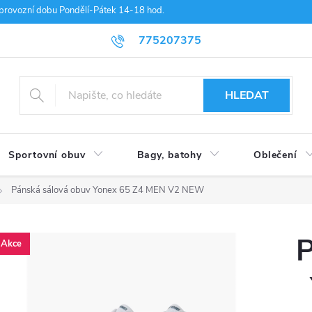
provozní dobu Pondělí-Pátek 14-18 hod.
775207375
HLEDAT
Sportovní obuv
Bagy, batohy
Oblečení
Pánská sálová obuv Yonex 65 Z4 MEN V2 NEW
P
Akce