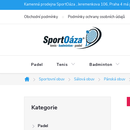
Přejít
Kamenná prodejna SportOáza , Jeremenkova 106, Praha 4 má 
na
Obchodní podmínky
Podmínky ochrany osobních údajů
obsah
Padel
Tenis
Badminton
Sportovní obuv
Sálová obuv
Pánská obuv
Domů
P
Přeskočit
Kategorie
kategorie
o
Padel