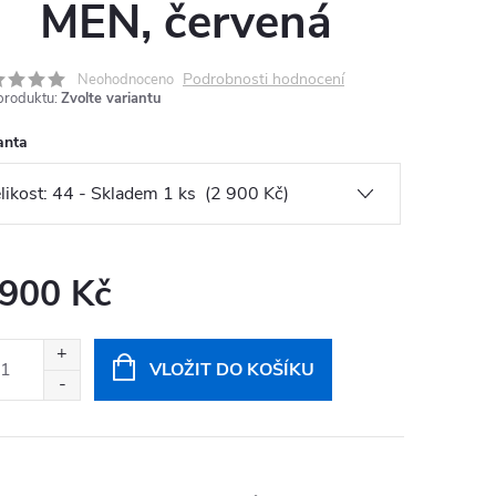
MEN, červená
Podrobnosti hodnocení
Neohodnoceno
produktu:
Zvolte variantu
anta
 900 Kč
ná
:
VLOŽIT DO KOŠÍKU