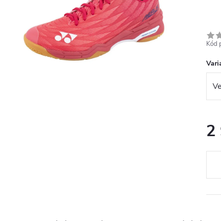
Kód 
Vari
2
Měr
cena