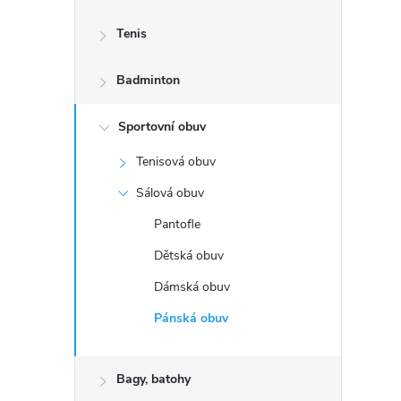
s
Tenis
t
Badminton
r
a
Sportovní obuv
Tenisová obuv
n
Sálová obuv
n
Pantofle
Dětská obuv
í
Dámská obuv
p
Pánská obuv
a
Bagy, batohy