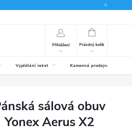
NÁKUPNÍ
KOŠÍK
Prázdný košík
Přihlášení
Vyplétání raket
Kamenná prodejna
Obc
ánská sálová obuv
Yonex Aerus X2