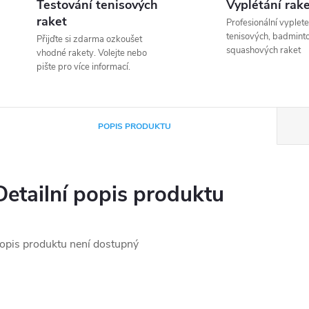
Testování tenisových
Vyplétání rak
raket
Profesionální vyplete
tenisových, badmint
Přijďte si zdarma ozkoušet
squashových raket
vhodné rakety. Volejte nebo
pište pro více informací.
POPIS PRODUKTU
Detailní popis produktu
opis produktu není dostupný