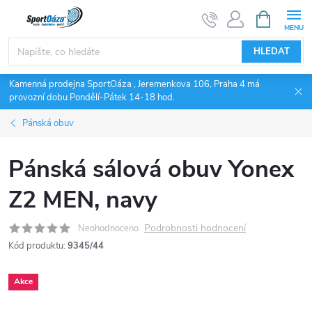
Přejít
NÁKUPNÍ
KOŠÍK
na
obsah
HLEDAT
Kamenná prodejna SportOáza , Jeremenkova 106, Praha 4 má
provozní dobu Pondělí-Pátek 14-18 hod.
Pánská obuv
Pánská sálová obuv Yonex
Z2 MEN, navy
Podrobnosti hodnocení
Neohodnoceno
Kód produktu:
9345/44
Akce