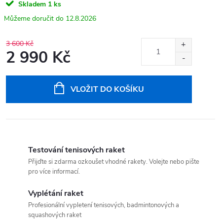
Skladem
1 ks
12.8.2026
3 600 Kč
2 990 Kč
Měrná
cena:
VLOŽIT DO KOŠÍKU
Testování tenisových raket
Přijďte si zdarma ozkoušet vhodné rakety. Volejte nebo pište
pro více informací.
Vyplétání raket
Profesionální vypletení tenisových, badmintonových a
squashových raket