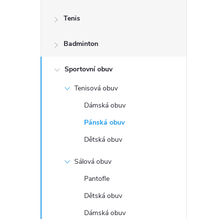
s
Tenis
t
Badminton
r
a
Sportovní obuv
Tenisová obuv
n
Dámská obuv
n
Pánská obuv
Dětská obuv
í
Sálová obuv
p
Pantofle
a
Dětská obuv
Dámská obuv