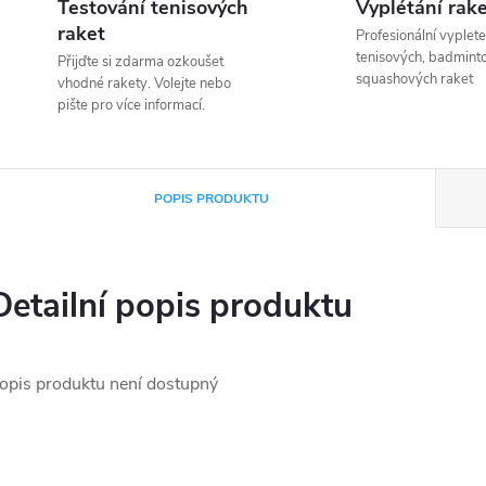
Testování tenisových
Vyplétání rak
raket
Profesionální vyplete
tenisových, badmint
Přijďte si zdarma ozkoušet
squashových raket
vhodné rakety. Volejte nebo
pište pro více informací.
POPIS PRODUKTU
Detailní popis produktu
opis produktu není dostupný