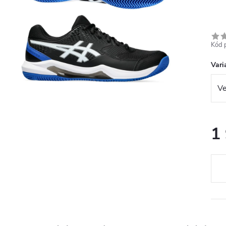
Kód 
Vari
1
Měr
cena