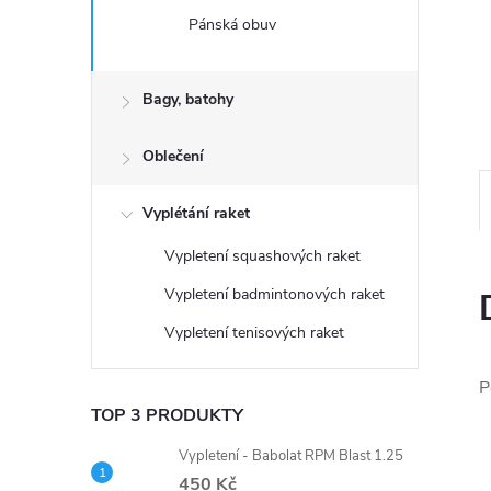
n
Pánská obuv
e
Bagy, batohy
l
Oblečení
Vyplétání raket
Vypletení squashových raket
Vypletení badmintonových raket
Vypletení tenisových raket
P
TOP 3 PRODUKTY
Vypletení - Babolat RPM Blast 1.25
450 Kč