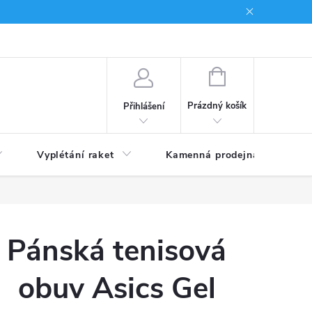
NÁKUPNÍ
KOŠÍK
Prázdný košík
Přihlášení
Vyplétání raket
Kamenná prodejna
Obc
Pánská tenisová
obuv Asics Gel