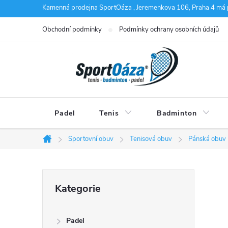
Přejít
Kamenná prodejna SportOáza , Jeremenkova 106, Praha 4 má 
na
Obchodní podmínky
Podmínky ochrany osobních údajů
obsah
Padel
Tenis
Badminton
Sportovní obuv
Tenisová obuv
Pánská obuv
Domů
P
Přeskočit
Kategorie
kategorie
o
Padel