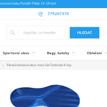
provozní dobu Pondělí-Pátek 14-18 hod.
775207375
HLEDAT
Sportovní obuv
Bagy, batohy
Oblečení
Pánská tenisová obuv Asics Gel Dedicate 8 clay