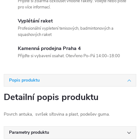
Přijďte si zdarma ozkoušet vhodné rakety. Volejte nebo pište
pro více informací.
Vyplétání raket
Profesionální vypletení tenisových, badmintonových a
squashových raket
Kamenná prodejna Praha 4
Přijďte si vybavení osahat. Otevřeno Po–Pá 14:00–18:00
Popis produktu
Detailní popis produktu
Povrch antuka, svršek síťovina a plast, podešev guma.
Parametry produktu