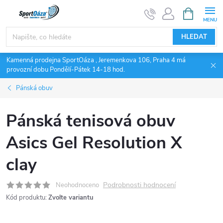
Přejít
NÁKUPNÍ
KOŠÍK
na
obsah
HLEDAT
Kamenná prodejna SportOáza , Jeremenkova 106, Praha 4 má
provozní dobu Pondělí-Pátek 14-18 hod.
Pánská obuv
Pánská tenisová obuv
Asics Gel Resolution X
clay
Podrobnosti hodnocení
Neohodnoceno
Kód produktu:
Zvolte variantu