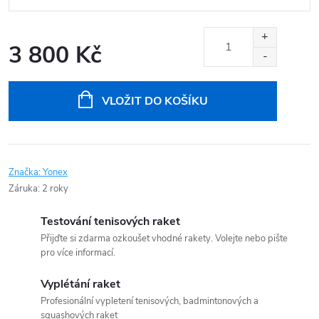
3 800 Kč
Měrná
cena:
VLOŽIT DO KOŠÍKU
Značka:
Yonex
Záruka
:
2 roky
Testování tenisových raket
Přijďte si zdarma ozkoušet vhodné rakety. Volejte nebo pište
pro více informací.
Vyplétání raket
Profesionální vypletení tenisových, badmintonových a
squashových raket