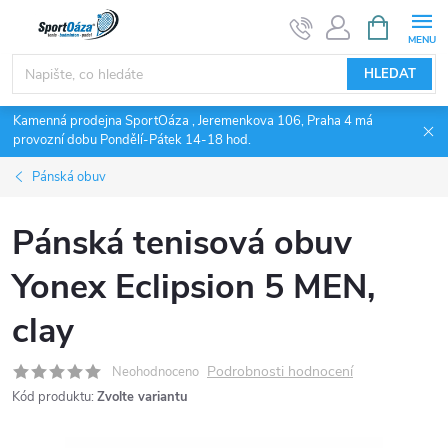
Přejít
NÁKUPNÍ
KOŠÍK
na
obsah
HLEDAT
Kamenná prodejna SportOáza , Jeremenkova 106, Praha 4 má
provozní dobu Pondělí-Pátek 14-18 hod.
Pánská obuv
Pánská tenisová obuv
Yonex Eclipsion 5 MEN,
clay
Podrobnosti hodnocení
Neohodnoceno
Kód produktu:
Zvolte variantu