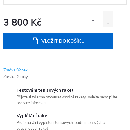
3 800 Kč
Měrná
cena:
VLOŽIT DO KOŠÍKU
Značka:
Yonex
Záruka
:
2 roky
Testování tenisových raket
Přijďte si zdarma ozkoušet vhodné rakety. Volejte nebo pište
pro více informací.
Vyplétání raket
Profesionální vypletení tenisových, badmintonových a
squashových raket