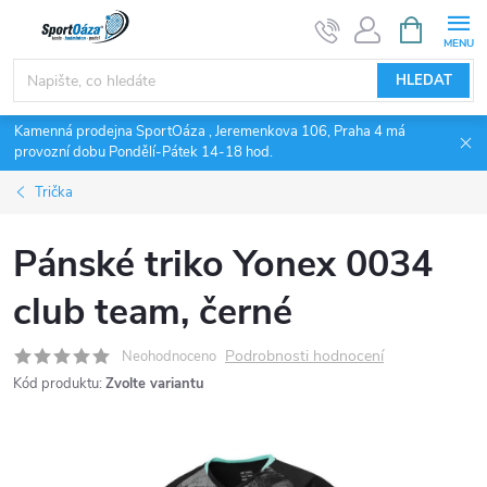
Přejít
NÁKUPNÍ
KOŠÍK
na
obsah
HLEDAT
Kamenná prodejna SportOáza , Jeremenkova 106, Praha 4 má
provozní dobu Pondělí-Pátek 14-18 hod.
Trička
Pánské triko Yonex 0034
club team, černé
Podrobnosti hodnocení
Neohodnoceno
Kód produktu:
Zvolte variantu