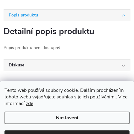
Popis produktu
Detailní popis produktu
Popis produktu není dostupný
Diskuse
Tento web používá soubory cookie. Dalším procházením
tohoto webu vyjadřujete souhlas s jejich používáním.. Více
informací
zde
.
Z
Nastavení
Copyright 2026
SportOáza
. Všechna práva vyhrazena.
Upravit nastavení
á
cookies