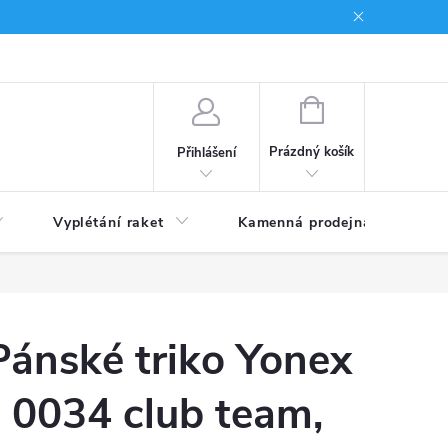
NÁKUPNÍ
KOŠÍK
Prázdný košík
Přihlášení
Vyplétání raket
Kamenná prodejna
Obc
Pánské triko Yonex
0034 club team,