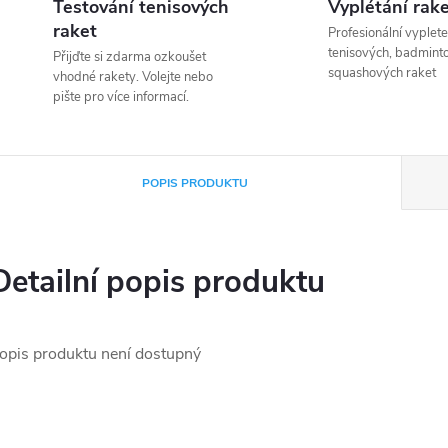
Testování tenisových
Vyplétání rak
raket
Profesionální vyplete
tenisových, badmint
Přijďte si zdarma ozkoušet
squashových raket
vhodné rakety. Volejte nebo
pište pro více informací.
POPIS PRODUKTU
Detailní popis produktu
opis produktu není dostupný