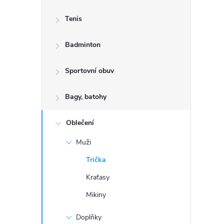
s
Tenis
t
Badminton
r
a
Sportovní obuv
n
Bagy, batohy
n
Oblečení
Muži
í
Trička
p
Kraťasy
Mikiny
a
Doplňky