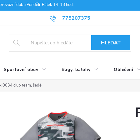
provozní dobu Pondělí-Pátek 14-18 hod.
775207375
HLEDAT
Sportovní obuv
Bagy, batohy
Oblečení
x 0034 club team, šedé