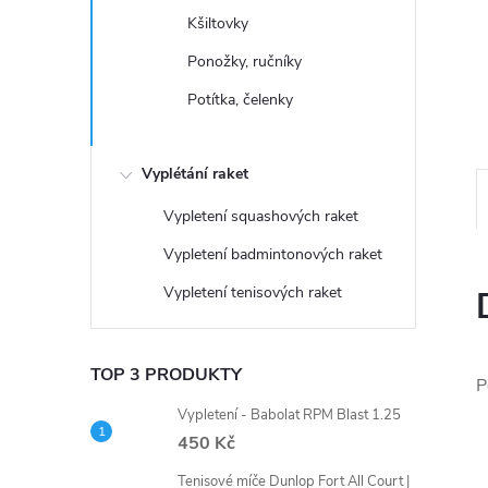
n
Kšiltovky
e
Ponožky, ručníky
Potítka, čelenky
l
Vyplétání raket
Vypletení squashových raket
Vypletení badmintonových raket
Vypletení tenisových raket
TOP 3 PRODUKTY
P
Vypletení - Babolat RPM Blast 1.25
450 Kč
Tenisové míče Dunlop Fort All Court |