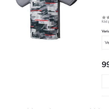
Kód 
Vari
9
Měr
cena