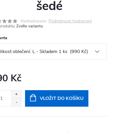
šedé
Podrobnosti hodnocení
Neohodnoceno
produktu:
Zvolte variantu
anta
90 Kč
ná
:
VLOŽIT DO KOŠÍKU