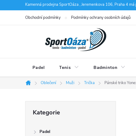
Přejít
Kamenná prodejna SportOáza , Jeremenkova 106, Praha 4 má 
na
Obchodní podmínky
Podmínky ochrany osobních údajů
obsah
Padel
Tenis
Badminton
Oblečení
Muži
Trička
Pánské triko Yone
Domů
P
Přeskočit
Kategorie
kategorie
o
Padel