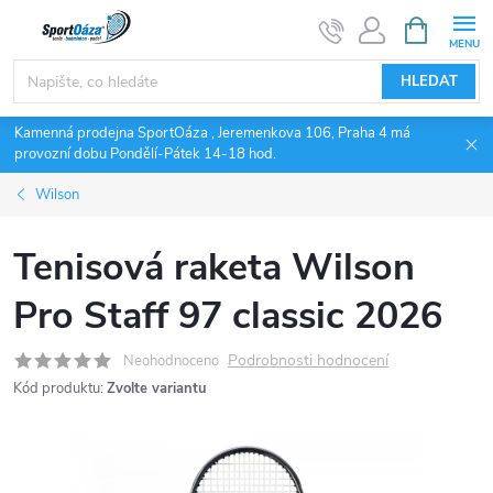
Přejít
NÁKUPNÍ
KOŠÍK
na
obsah
HLEDAT
Kamenná prodejna SportOáza , Jeremenkova 106, Praha 4 má
provozní dobu Pondělí-Pátek 14-18 hod.
Wilson
Tenisová raketa Wilson
Pro Staff 97 classic 2026
Podrobnosti hodnocení
Neohodnoceno
Kód produktu:
Zvolte variantu