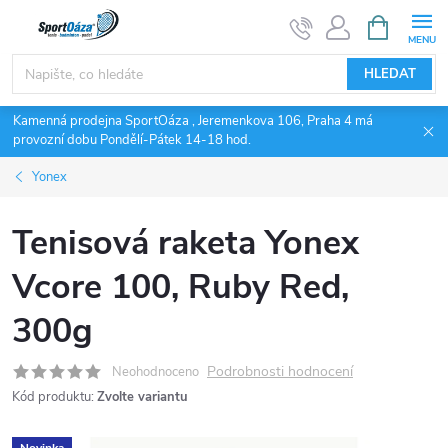
Přejít
NÁKUPNÍ
KOŠÍK
na
obsah
HLEDAT
Kamenná prodejna SportOáza , Jeremenkova 106, Praha 4 má
provozní dobu Pondělí-Pátek 14-18 hod.
Yonex
Tenisová raketa Yonex
Vcore 100, Ruby Red,
300g
Podrobnosti hodnocení
Neohodnoceno
Kód produktu:
Zvolte variantu