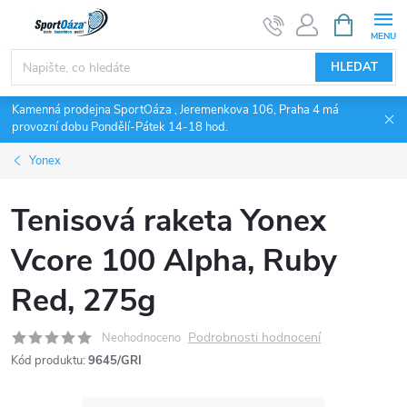
Přejít
NÁKUPNÍ
KOŠÍK
na
obsah
HLEDAT
Kamenná prodejna SportOáza , Jeremenkova 106, Praha 4 má
provozní dobu Pondělí-Pátek 14-18 hod.
Yonex
Tenisová raketa Yonex
Vcore 100 Alpha, Ruby
Red, 275g
Podrobnosti hodnocení
Neohodnoceno
Kód produktu:
9645/GRI