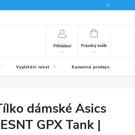
NÁKUPNÍ
KOŠÍK
Prázdný košík
Přihlášení
Vyplétání raket
Kamenná prodejna
Obc
Tílko dámské Asics
ESNT GPX Tank |