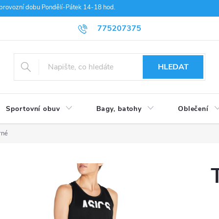
provozní dobu Pondělí-Pátek 14-18 hod.
775207375
HLEDAT
Sportovní obuv
Bagy, batohy
Oblečení
rné