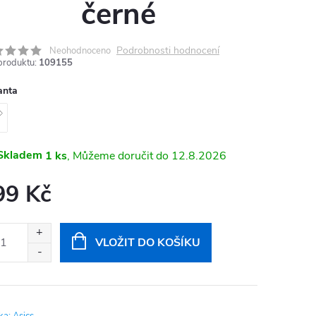
černé
Podrobnosti hodnocení
Neohodnoceno
produktu:
109155
anta
Skladem
1 ks
12.8.2026
99 Kč
ná
:
VLOŽIT DO KOŠÍKU