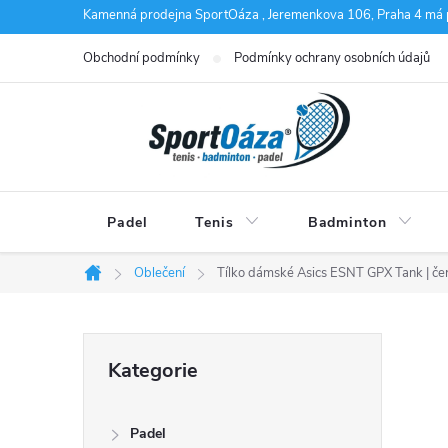
Přejít
Kamenná prodejna SportOáza , Jeremenkova 106, Praha 4 má 
na
Obchodní podmínky
Podmínky ochrany osobních údajů
obsah
Padel
Tenis
Badminton
Oblečení
Tílko dámské Asics ESNT GPX Tank | če
Domů
P
Přeskočit
Kategorie
kategorie
o
Padel