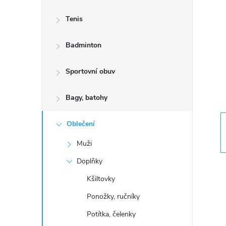
s
Tenis
t
Badminton
r
a
Sportovní obuv
n
Bagy, batohy
n
Oblečení
Muži
í
Doplňky
p
Kšiltovky
Ponožky, ručníky
a
Potítka, čelenky