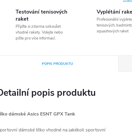
Znač
Testování tenisových
Vyplétání rak
raket
Profesionální vyplete
tenisových, badmint
Přijďte si zdarma ozkoušet
squashových raket
vhodné rakety. Volejte nebo
pište pro více informací.
POPIS PRODUKTU
Detailní popis produktu
ílko dámské Asics ESNT GPX Tank
portovní dámské tílko vhodné na jakékoli sportovní