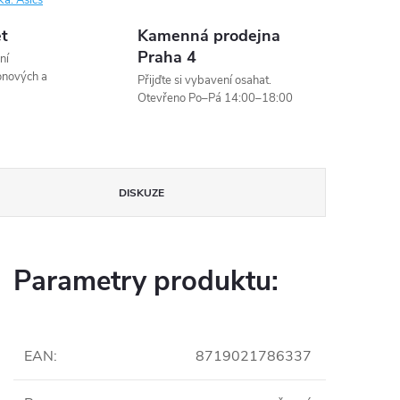
ka:
Asics
et
Kamenná prodejna
Praha 4
ní
onových a
Přijďte si vybavení osahat.
Otevřeno Po–Pá 14:00–18:00
DISKUZE
Parametry produktu:
EAN
:
8719021786337