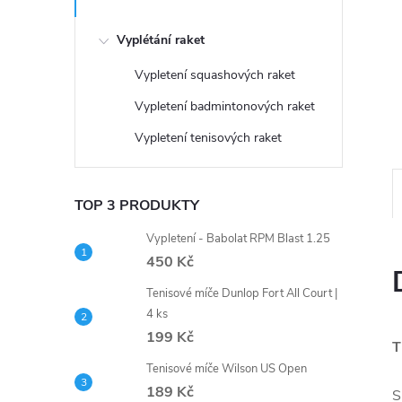
n
e
Vyplétání raket
Vypletení squashových raket
l
Vypletení badmintonových raket
Vypletení tenisových raket
TOP 3 PRODUKTY
Vypletení - Babolat RPM Blast 1.25
450 Kč
Tenisové míče Dunlop Fort All Court |
4 ks
199 Kč
T
Tenisové míče Wilson US Open
189 Kč
S