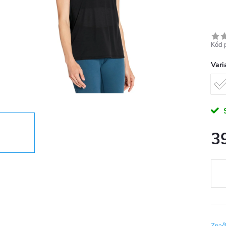
Kód 
Vari
3
Měr
cena