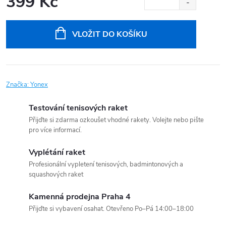
399 Kč
Měrná
cena:
VLOŽIT DO KOŠÍKU
Značka:
Yonex
Testování tenisových raket
Přijďte si zdarma ozkoušet vhodné rakety. Volejte nebo pište
pro více informací.
Vyplétání raket
Profesionální vypletení tenisových, badmintonových a
squashových raket
Kamenná prodejna Praha 4
Přijďte si vybavení osahat. Otevřeno Po–Pá 14:00–18:00