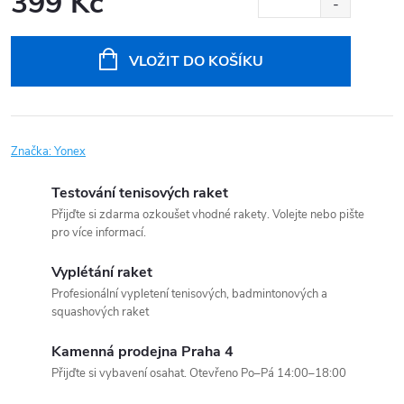
399 Kč
Měrná
cena:
VLOŽIT DO KOŠÍKU
Značka:
Yonex
Testování tenisových raket
Přijďte si zdarma ozkoušet vhodné rakety. Volejte nebo pište
pro více informací.
Vyplétání raket
Profesionální vypletení tenisových, badmintonových a
squashových raket
Kamenná prodejna Praha 4
Přijďte si vybavení osahat. Otevřeno Po–Pá 14:00–18:00