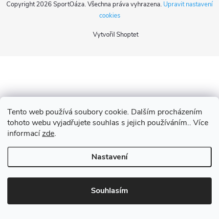
Copyright 2026
SportOáza
. Všechna práva vyhrazena.
Upravit nastavení
á
cookies
Vytvořil Shoptet
p
a
t
í
Tento web používá soubory cookie. Dalším procházením
tohoto webu vyjadřujete souhlas s jejich používáním.. Více
informací
zde
.
Nastavení
Souhlasím