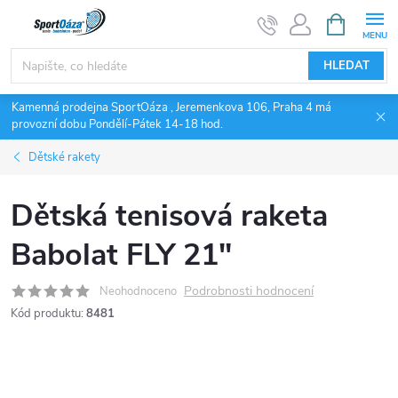
Přejít
NÁKUPNÍ
KOŠÍK
na
obsah
HLEDAT
Kamenná prodejna SportOáza , Jeremenkova 106, Praha 4 má
provozní dobu Pondělí-Pátek 14-18 hod.
Dětské rakety
Dětská tenisová raketa
Babolat FLY 21"
Podrobnosti hodnocení
Neohodnoceno
Kód produktu:
8481