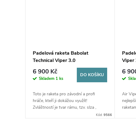
Padelová raketa Babolat
Padel
Technical Viper 3.0
Viper 
6 900 Kč
6 90
DO KOŠÍKU
Skladem
1 ks
Skl
Toto je raketa pro závodní a profi
Air Vip
hráče, kteří ji dokážou využít!
nejlepš
Zvláštností je tvar rámu, tzv. slza ,
raketam
spojující to nejlepší z kontroly a síly.
středně
Kód:
9566
pro vel