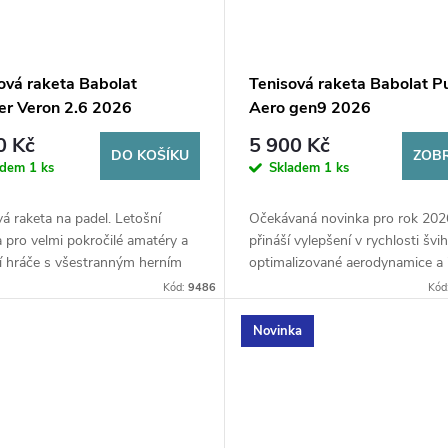
ová raketa Babolat
Tenisová raketa Babolat P
er Veron 2.6 2026
Aero gen9 2026
0 Kč
5 900 Kč
DO KOŠÍKU
ZOBR
adem
1 ks
Skladem
1 ks
á raketa na padel. Letošní
Očekávaná novinka pro rok 202
 pro velmi pokročilé amatéry a
přináší vylepšení v rychlosti švi
í hráče s všestranným herním
optimalizované aerodynamice a 
 Kulatá hlava , 364g , vyvážení
jádra dodá ještě více energie ! A
Kód:
9486
Kód
d.
samozřejmě u tohoto modelu ješt
Novinka