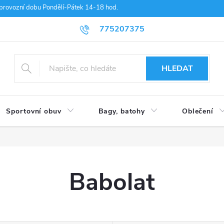
provozní dobu Pondělí-Pátek 14-18 hod.
775207375
HLEDAT
Sportovní obuv
Bagy, batohy
Oblečení
Babolat