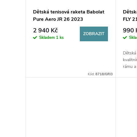
Dětská tenisová raketa Babolat
Dětsk
Pure Aero JR 26 2023
FLY 2
2 940 Kč
990 
ZOBRAZIT
Skladem
1 ks
Skl
Dětská 
kvalitn
rámu a 
Kód:
8718/GRI3