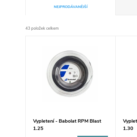
Ř
NEJPRODÁVANĚJŠÍ
a
43
položek celkem
z
V
e
ý
n
p
í
i
p
s
r
p
Vypletení - Babolat RPM Blast
Vyple
o
1.25
1.30
r