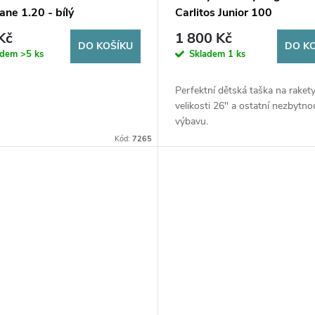
ane 1.20 - bílý
Carlitos Junior 100
Kč
1 800 Kč
DO KOŠÍKU
DO K
adem
>5 ks
Skladem
1 ks
Perfektní dětská taška na raket
velikosti 26" a ostatní nezbytno
výbavu.
Kód:
7265