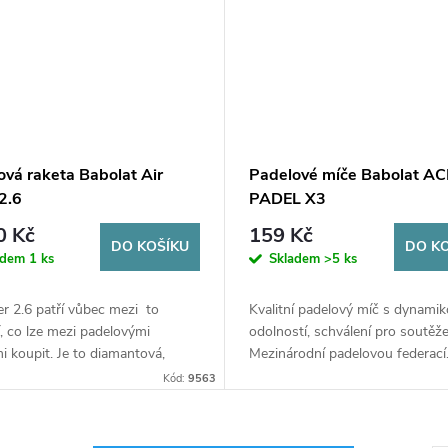
ová raketa Babolat Air
Padelové míče Babolat AC
2.6
PADEL X3
0 Kč
159 Kč
DO KOŠÍKU
DO K
adem
1 ks
Skladem
>5 ks
er 2.6 patří vůbec mezi to
Kvalitní padelový míč s dynamik
í, co lze mezi padelovými
odolností, schválení pro soutěž
i koupit. Je to diamantová,
Mezinárodní padelovou federací.
 těžká raketa , určená zejména
dóze.
Kód:
9563
mi zkušené a závodní hráče.