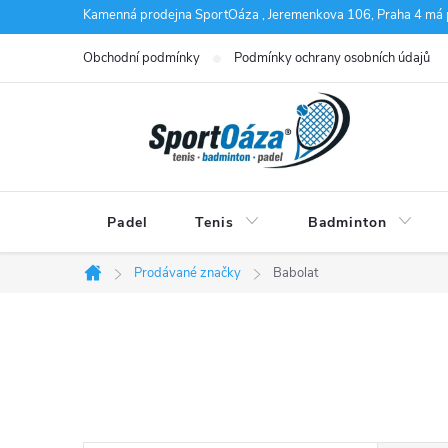
Přejít
Kamenná prodejna SportOáza , Jeremenkova 106, Praha 4 má 
na
Obchodní podmínky
Podmínky ochrany osobních údajů
obsah
Padel
Tenis
Badminton
Prodávané značky
Babolat
Domů