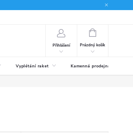
NÁKUPNÍ
KOŠÍK
Prázdný košík
Přihlášení
Vyplétání raket
Kamenná prodejna
Obc