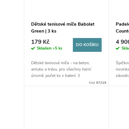
Dětské tenisové míče Babolat
Padel
Green | 3 ks
Count
179 Kč
4 90
DO KOŠÍKU
Skladem
>5 ks
Skl
Dětské tenisové míče - na beton,
Špičkov
antuku a trávu, pro všechny herní
novinka
úrovně, počet ks v balení: 3
závodn
stylem.
Kód:
97219
na stře