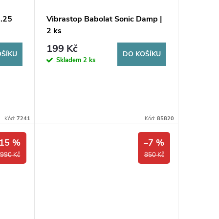
1.25
Vibrastop Babolat Sonic Damp |
2 ks
199 Kč
OŠÍKU
DO KOŠÍKU
Skladem
2 ks
Kód:
7241
Kód:
85820
15 %
–7 %
 990 Kč
850 Kč