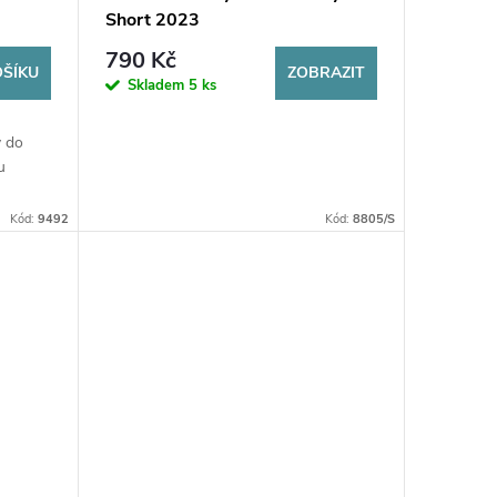
Short 2023
790 Kč
OŠÍKU
ZOBRAZIT
Skladem
5 ks
y do
u
Kód:
9492
Kód:
8805/S