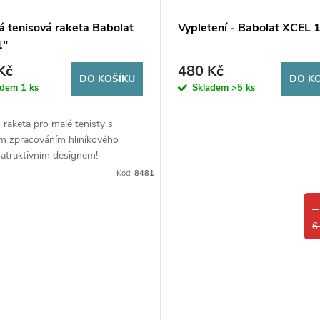
á tenisová raketa Babolat
Vypletení - Babolat XCEL 
1"
Kč
480 Kč
DO KOŠÍKU
DO K
adem
1 ks
Skladem
>5 ks
raketa pro malé tenisty s
ím zpracováním hliníkového
atraktivním designem!
Kód:
8481
–
6