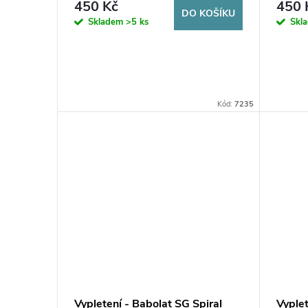
d
450 Kč
450 
DO KOŠÍKU
o
Skladem
>5 ks
Skl
u
d
k
u
t
Kód:
7235
k
ů
t
ů
Vypletení - Babolat SG Spiral
Vyplet