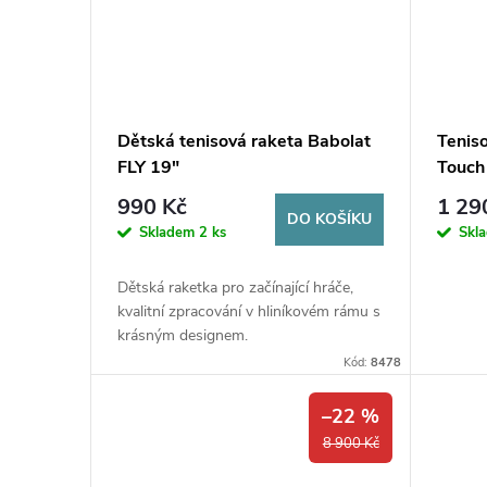
Dětská tenisová raketa Babolat
Tenis
FLY 19"
Touch
990 Kč
1 29
DO KOŠÍKU
Skladem
2 ks
Skl
Dětská raketka pro začínající hráče,
kvalitní zpracování v hliníkovém rámu s
krásným designem.
Kód:
8478
–22 %
8 900 Kč