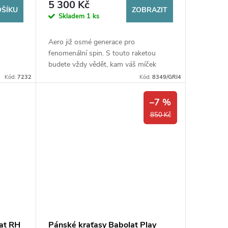
5 300 Kč
OŠÍKU
ZOBRAZIT
Skladem
1 ks
Aero již osmé generace pro
fenomenální spin. S touto raketou
budete vždy vědět, kam váš míček
poletí!
Kód:
7232
Kód:
8349/GRI4
–7 %
850 Kč
at RH
Pánské kraťasy Babolat Play