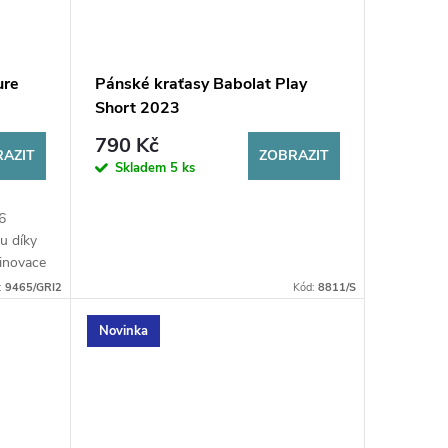
ure
Pánské kraťasy Babolat Play
Short 2023
790 Kč
AZIT
ZOBRAZIT
Skladem
5 ks
6
hu díky
inovace
:
9465/GRI2
Kód:
8811/S
ě...
Novinka