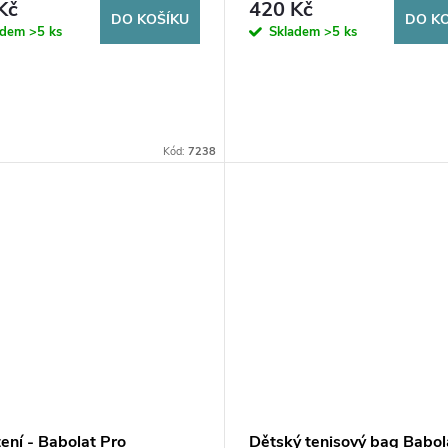
Kč
420 Kč
DO KOŠÍKU
DO K
adem
>5 ks
Skladem
>5 ks
Kód:
7238
ení - Babolat Pro
Dětský tenisový bag Babol