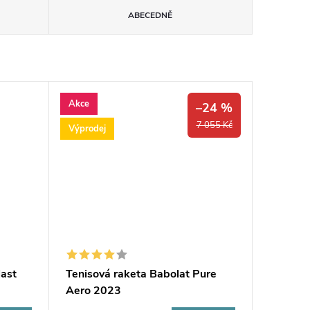
ABECEDNĚ
Akce
–24 %
7 055 Kč
Výprodej
last
Tenisová raketa Babolat Pure
Aero 2023