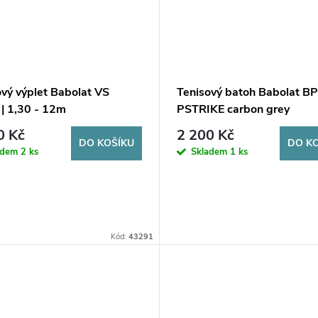
ový výplet Babolat VS
Tenisový batoh Babolat BP
 | 1,30 - 12m
PSTRIKE carbon grey
0 Kč
2 200 Kč
DO KOŠÍKU
DO K
adem
2 ks
Skladem
1 ks
Kód:
43291