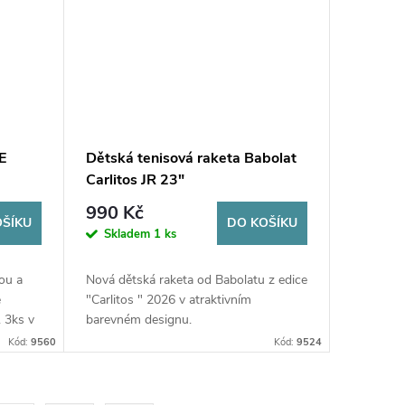
E
Dětská tenisová raketa Babolat
Carlitos JR 23"
990 Kč
OŠÍKU
DO KOŠÍKU
Skladem
1 ks
ou a
Nová dětská raketa od Babolatu z edice
e
"Carlitos " 2026 v atraktivním
 3ks v
barevném designu.
Kód:
9560
Kód:
9524