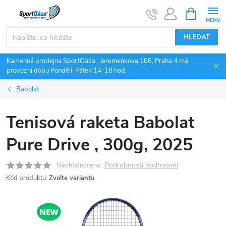
Přejít
NÁKUPNÍ
KOŠÍK
na
obsah
HLEDAT
Kamenná prodejna SportOáza , Jeremenkova 106, Praha 4 má
provozní dobu Pondělí-Pátek 14-18 hod.
Babolat
Tenisová raketa Babolat
Pure Drive , 300g, 2025
Podrobnosti hodnocení
Neohodnoceno
Kód produktu:
Zvolte variantu